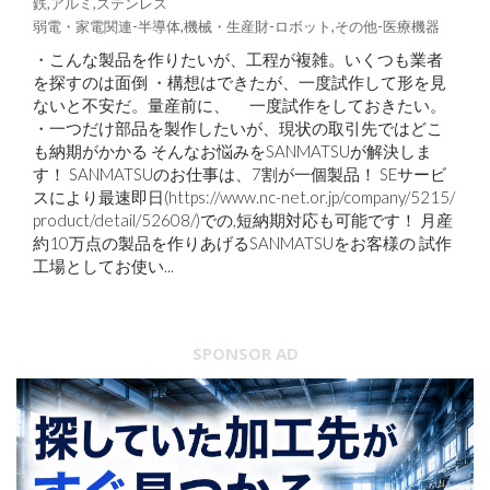
鉄,アルミ,ステンレス
弱電・家電関連-半導体,機械・生産財-ロボット,その他-医療機器
・こんな製品を作りたいが、工程が複雑。いくつも業者
を探すのは面倒 ・構想はできたが、一度試作して形を見
ないと不安だ。量産前に、 一度試作をしておきたい。
・一つだけ部品を製作したいが、現状の取引先ではどこ
も納期がかかる そんなお悩みをSANMATSUが解決しま
す！ SANMATSUのお仕事は、7割が一個製品！ SEサービ
スにより最速即日(https://www.nc-net.or.jp/company/5215/
product/detail/52608/)での,短納期対応も可能です！ 月産
約10万点の製品を作りあげるSANMATSUをお客様の 試作
工場としてお使い...
SPONSOR AD