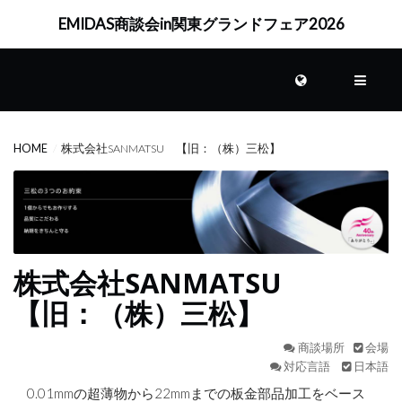
EMIDAS商談会in関東グランドフェア2026
HOME
ABOUT
HOME
株式会社SANMATSU 【旧：（株）三松】
RESULT
LOGIN
株式会社SANMATSU
【旧：（株）三松】
商談場所
会場
対応言語
日本語
0.01mmの超薄物から22mmまでの板金部品加工をベース