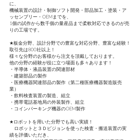
に、
機械装置の設計・制御ソフト開発・部品加工・塗装・ア
ッセンブリー・OEMまでを、
1個の試作から数千個の量産品まで柔軟対応できるのが売
りの工場です。
★板金分野、設計分野での豊富な対応分野、豊富な経験！
取引先は800社以上！
様々な分野のお客様から注文を頂戴しております。
他の分野の経験が役に立つ場面も多々あります！
・半導体・液晶装置の関連部材
・建築部品の製作
・医療機器関連部品の製作（第二種医療機器製造販売
業）
・飲料検査装置の製造、組立
・携帯電話基地局の外装製作、組立
・コインパーキング機器のOEM製作
★ロボットを用いた分野でも高い実績！
ロボットと３Ｄビジョンを使った検査・搬送装置の実
績を評価いただき、