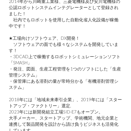
2014年から川崎重工業様、三菱電機様及び安川電機様の
公認ロボットシステムインテグレーターとして登録され
ました！
社内でもロボットを使用した自動化省人化設備が稼働
中です！
★工場向けソフトウェア、DX開発！
ソフトウェアの面でも様々なシステムを開発していま
す！
・3DCAD上で稼働するロボットシミュレーションソフト
「SMASH」
・発注、図面、生産工程管理を1つのソフトにした「生産
管理システム」
・保管庫にある溶剤の量が常時分かる「有機溶剤管理シ
ステム」
2018年には「地域未来牽引企業」、2019年には「スター
トアップ・ファクトリー」選定,
2023年には新開発組立工場SID-E7もオープン。
大手メーカー、スタートアップ、学術機関、地元企業と
連携して製品開発を設計から請け負うビジネスも活発化
しています。