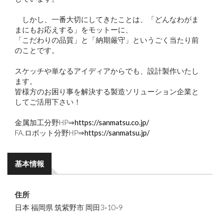
しかし、一番大切にしてきたことは、「どんなわがま
まにもお応えする」をモットーに、
「こだわりの品質」と「納期厳守」というごく当たり前
のことです。
スケッチや単なるアイディアからでも、設計製作いたし
ます。
皆様方のお困り事を解決する製造ソリューション企業と
してご活用下さい！
金属加工分野HP⇒
https://sanmatsu.co.jp/
FA.ロボット分野HP⇒
https://sanmatsu.jp/
基本情報
住所
日本 福岡県 筑紫野市 岡田3‐10‐9