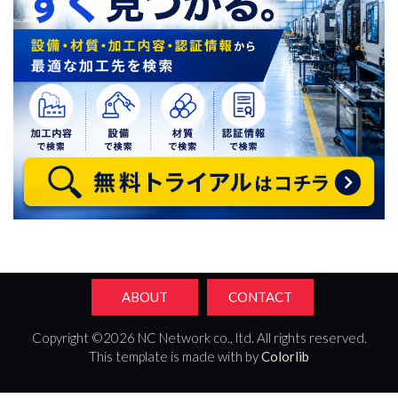
ABOUT
CONTACT
Copyright ©
2026 NC Network co., ltd. All rights reserved.
This template is made with by
Colorlib